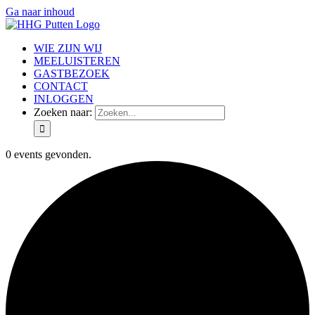
Ga naar inhoud
WIE ZIJN WIJ
MEELUISTEREN
GASTBEZOEK
CONTACT
INLOGGEN
Zoeken naar:
0 events gevonden.