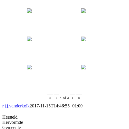
«
‹
›
»
1
of
4
r.j.j.vanderkolk
2017-11-15T14:46:55+01:00
Hersteld
Hervormde
Gemeente