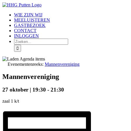
Ga
naar
WIE ZIJN WIJ
inhoud
MEELUISTEREN
GASTBEZOEK
CONTACT
INLOGGEN
Zoeken
naar:
Evenementenreeks:
Mannenvereniging
Mannenvereniging
27 oktober | 19:30
-
21:30
zaal 1 k/t